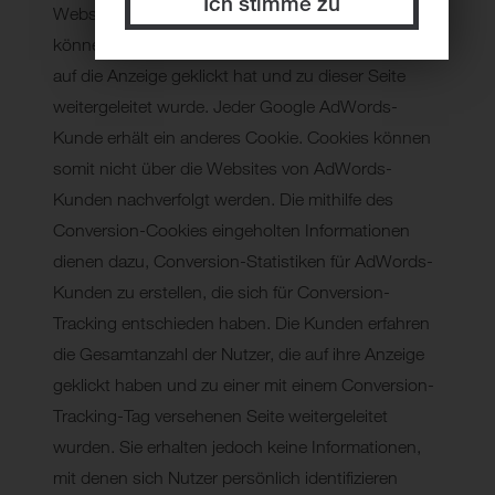
Ich stimme zu
Website und das Cookie ist noch nicht abgelaufen,
können Google und wir erkennen, dass der Nutzer
auf die Anzeige geklickt hat und zu dieser Seite
weitergeleitet wurde. Jeder Google AdWords-
Kunde erhält ein anderes Cookie. Cookies können
somit nicht über die Websites von AdWords-
Kunden nachverfolgt werden. Die mithilfe des
Conversion-Cookies eingeholten Informationen
dienen dazu, Conversion-Statistiken für AdWords-
Kunden zu erstellen, die sich für Conversion-
Tracking entschieden haben. Die Kunden erfahren
die Gesamtanzahl der Nutzer, die auf ihre Anzeige
geklickt haben und zu einer mit einem Conversion-
Tracking-Tag versehenen Seite weitergeleitet
wurden. Sie erhalten jedoch keine Informationen,
mit denen sich Nutzer persönlich identifizieren